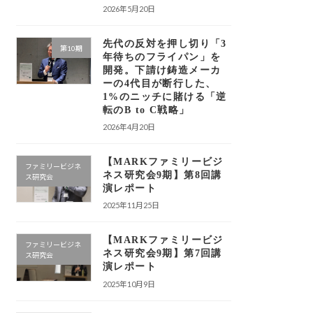
2026年5月20日
先代の反対を押し切り「3
第10期
年待ちのフライパン」を
開発。下請け鋳造メーカ
ーの4代目が断行した、
1%のニッチに賭ける「逆
転のB to C戦略」
2026年4月20日
【MARKファミリービジ
ファミリービジネ
ネス研究会9期】第8回講
ス研究会
演レポート
2025年11月25日
【MARKファミリービジ
ファミリービジネ
ネス研究会9期】第7回講
ス研究会
演レポート
2025年10月9日