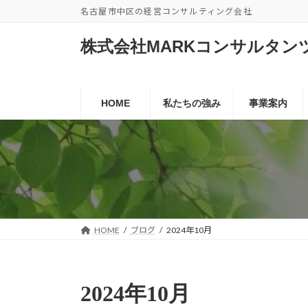
コ
ナ
名古屋市中区の経営コンサルティング会社
ン
ビ
テ
ゲ
株式会社MARKコンサルタン
ン
ー
ツ
シ
へ
ョ
HOME
私たちの強み
事業案内
ス
ン
キ
に
ッ
移
プ
動
HOME
ブログ
2024年10月
2024年10月