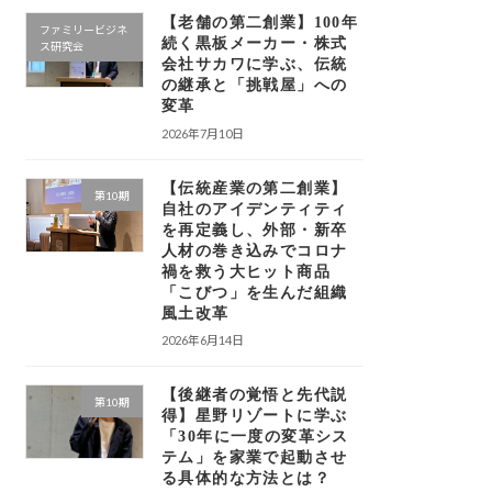
【老舗の第二創業】100年
ファミリービジネ
続く黒板メーカー・株式
ス研究会
会社サカワに学ぶ、伝統
の継承と「挑戦屋」への
変革
2026年7月10日
【伝統産業の第二創業】
第10期
自社のアイデンティティ
を再定義し、外部・新卒
人材の巻き込みでコロナ
禍を救う大ヒット商品
「こびつ」を生んだ組織
風土改革
2026年6月14日
【後継者の覚悟と先代説
第10期
得】星野リゾートに学ぶ
「30年に一度の変革シス
テム」を家業で起動させ
る具体的な方法とは？