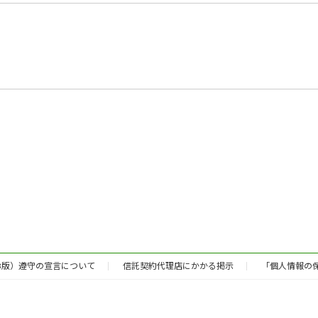
3版）遵守の宣言について
信託契約代理店にかかる掲示
「個人情報の