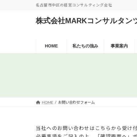
コ
ナ
名古屋市中区の経営コンサルティング会社
ン
ビ
テ
ゲ
株式会社MARKコンサルタン
ン
ー
ツ
シ
へ
ョ
HOME
私たちの強み
事業案内
ス
ン
キ
に
ッ
移
プ
動
HOME
お問い合わせフォーム
当社へのお問い合わせはこちらから受け
必要事項をご記入の上、「確認画面へ」